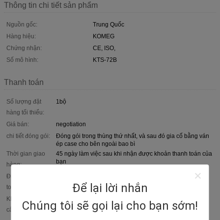
Thông tin chi tiết sản phẩm
Nguồn gốc:
Trung Quốc
Hàng hiệu:
KOMEG
Chứng nhận:
CE, ISO,
Số mô hình:
KTS-72B
Thanh toán
Số lượng đặt
1bộ
hàng tối thiểu:
Giá bán:
negotiation
chi tiết đóng gói:
Đóng gói trong thùng thứ nhất, và sau đó gia cố bằng ván
ép case cho bên ngoài bao bì
Thời gian giao
45 ngày làm việc sau khi nhận được khoản thanh toán của
bạn
hàng:
Điều khoản thanh
T/T, thương lượng
Để lại lời nhắn
toán:
Khả năng cung
1000 BỘ / NĂM
Chúng tôi sẽ gọi lại cho bạn sớm!
cấp: